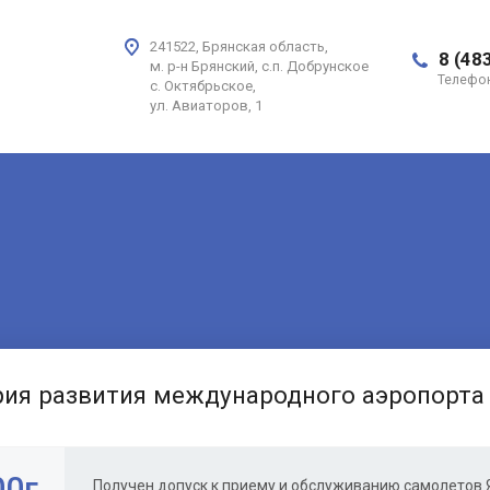
241522, Брянская область,
8 (48
м. р-н Брянский, с.п. Добрунское
Телефо
с. Октябрьское,
ул. Авиаторов, 1
ия развития международного аэропорта
0г.
Получен допуск к приему и обслуживанию самолетов Я