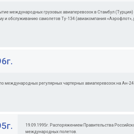
ытие международных грузовых авиаперевозок в Стамбул (Турция) с
му и обслуживанию самолетов Ту-134 (авиакомпания «Аэрофлот», 
6г.
ло международных регулярных чартерных авиаперевозок на Ан-24 
5г.
19.09.1995г. Распоряжением Правительства Российск
международных полетов.