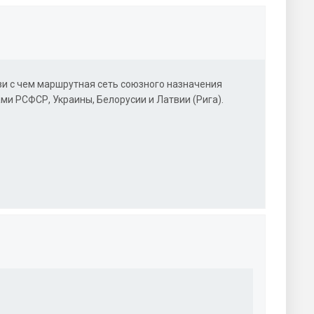
зи с чем маршрутная сеть союзного назначения
ми РСФСР, Украины, Белорусии и Латвии (Рига).