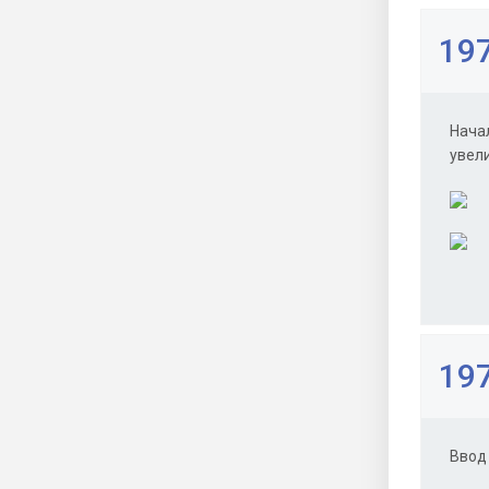
197
Нача
увел
197
Ввод