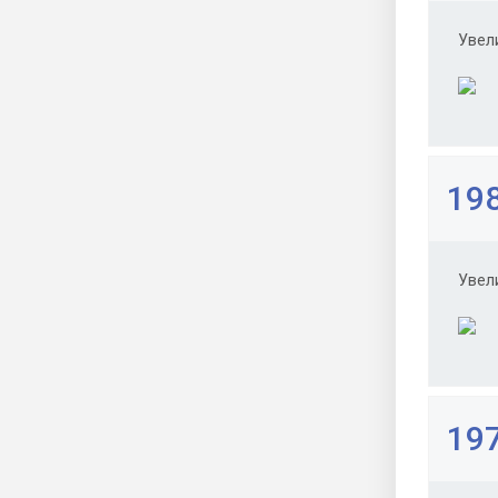
Увел
198
Увел
197