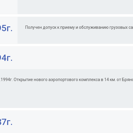
5г.
Получен допуск к приему и обслуживанию грузовых са
4г.
.1994г. Открытие нового аэропортового комплекса в 14 км. от Брянс
7г.