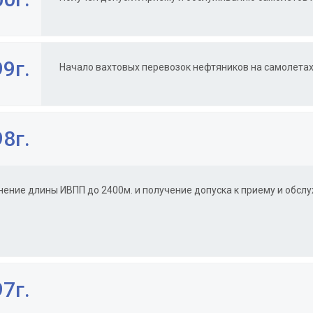
9г.
Начало вахтовых перевозок нефтяников на самолетах
8г.
нение длины ИВПП до 2400м. и получение допуска к приему и обсл
7г.