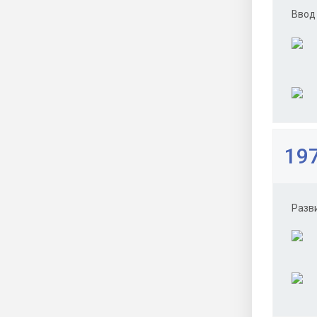
Ввод 
197
Разв