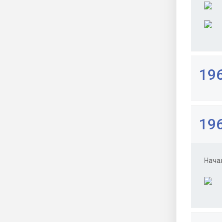
196
196
Нача