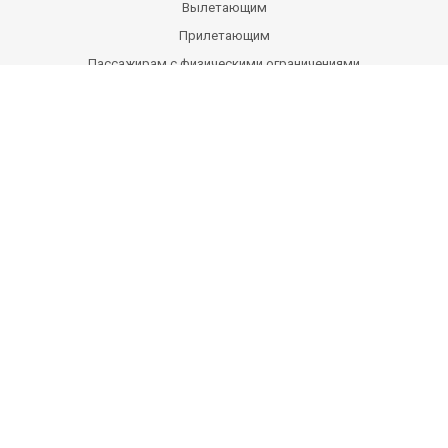
Вылетающим
Прилетающим
Пассажирам с физическими ограничениями
Пассажирам с детьми
Виды контроля
Правила аэропорта
Схема аэровокзала
Помощь в экстренных ситуациях
Вопросы
Партнерам
Авиакомпаниям
Арендаторам
Рекламодателям
Посещение аэропорта
Об аэропорте