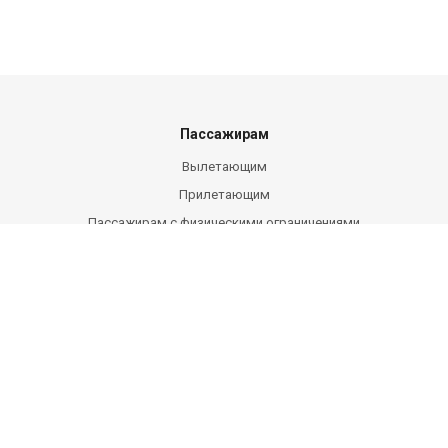
Пассажирам
Вылетающим
Прилетающим
Пассажирам с физическими ограничениями
Пассажирам с детьми
Виды контроля
Правила аэропорта
Схема аэровокзала
Помощь в экстренных ситуациях
Вопросы
Партнерам